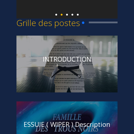
Grille des postes
INTRODUCTION
Chebil Ramzi
A PROPOS
,
Acceuil
(4)
ESSUIE ( WIPER ) Description
Chebil Ramzi