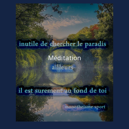
Méditation
Chebil Ramzi
Acceuil
,
Sagesse
,
VISION
ame
,
art
,
art de
vivre
,
interne
,
méditation
,
monotheisme
,
paradis
,
sport
(2)