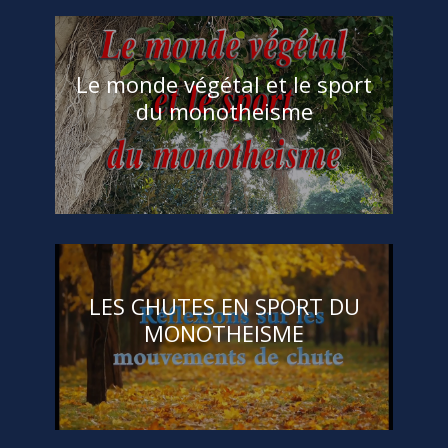
Le monde végétal et le sport
du monotheisme
Chebil Ramzi
Acceuil
,
Lois Universelles
art
,
monotheisme
,
souplesse
,
sport
(2)
LES CHUTES EN SPORT DU
MONOTHEISME
Chebil Ramzi
Acceuil
,
Lois Universelles
,
Sagesse
,
VISION
(8)