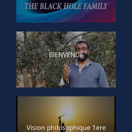
Acceuil
,
DEFENSE A MAINS NUES
(0)
BIENVENUE
Chebil Ramzi
A PROPOS
,
Acceuil
art de vivre
,
bienvenue
,
defense
,
souplesse
(38)
Vision philosophique 1ere