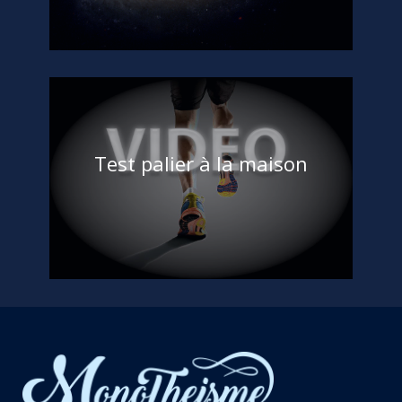
,
judo
,
monotheisme
,
self defense
,
unifier
,
universelle
,
vaincre
,
victoire
(7)
Test palier à la maison
Chebil Ramzi
Acceuil
,
Pour Elèves
,
Pour Professeurs
,
SERVICES
monotheisme
,
physique
,
préparation
,
sport
,
test
,
test luk leger
,
test navette
,
test palier
,
VMA
,
Vo2 max
(6)