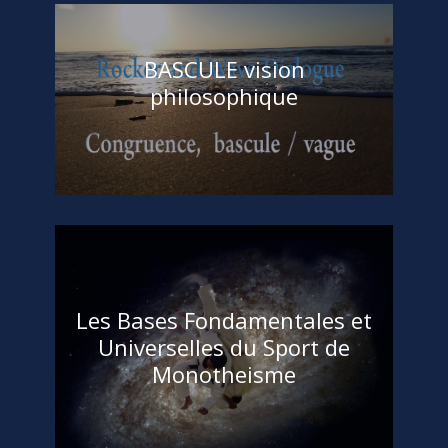
BASCULE vision
philosophique
Chebil Ramzi
Acceuil
,
DEFENSE A MAINS NUES
,
Sagesse
art de defense
,
art de vivre
,
minimum d'énergie
,
monotheisme
,
philosophie
,
self defense
,
souplesse
,
sport
(24)
Les Bases Fondamentales et
Universelles du Sport de
Monotheisme
Chebil Ramzi
A PROPOS
,
Acceuil
,
Lois de la Nature
,
Lois
Universelles
,
Sagesse
art
,
bagarre
,
base
,
ceder
,
éfficacité
,
énérgie