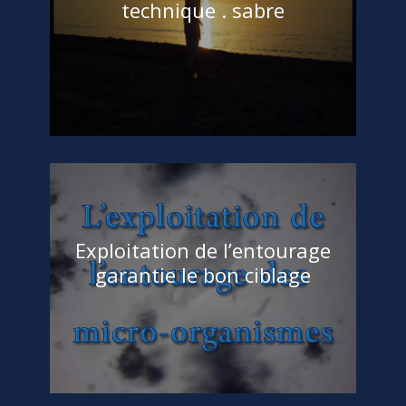
technique . sabre
Chebil Ramzi
Acceuil
,
ART DU SABRE
,
KATA AVEC SABRE
,
Lois de la Nature
,
Lois Universelles
,
Sagesse
,
Sciences Morales
A
,
art de defense
,
art de vivre
,
écriture
,
katana
,
lettre A
,
monotheisme
,
philosophie
,
philosophie congruente
,
sabre
(6)
Exploitation de l’entourage
garantie le bon ciblage
Chebil Ramzi
Acceuil
,
ART DE DEFENSE
,
Lois Universelles
,
VISION
aide
,
art de defense
,
but
,
cellule
,
Exploitation
de lentourage
,
micro-organisme
,
monotheisme
(6)