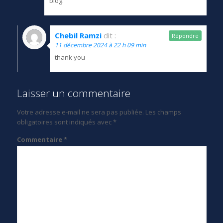
blog.
Chebil Ramzi
dit :
Répondre
11 décembre 2024 à 22 h 09 min
thank you
Laisser un commentaire
Votre adresse e-mail ne sera pas publiée.
Les champs
obligatoires sont indiqués avec
*
Commentaire
*