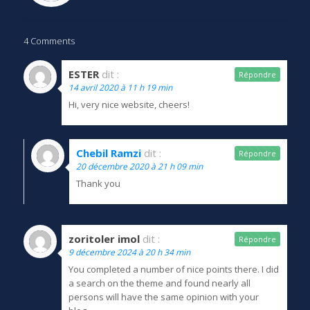
4 Comments
ESTER
dit :
Répondre
14 avril 2020 à 11 h 19 min
Hi, very nice website, cheers!
Chebil Ramzi
dit :
Répondre
20 décembre 2020 à 21 h 09 min
Thank you
zoritoler imol
dit :
Répondre
9 décembre 2024 à 20 h 34 min
You completed a number of nice points there. I did
a search on the theme and found nearly all
persons will have the same opinion with your