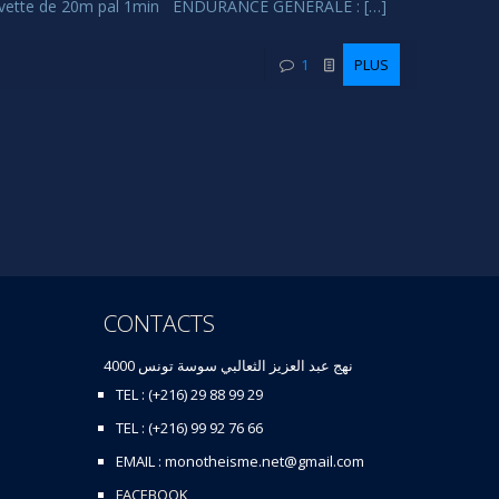
est navette de 20m pal 1min ENDURANCE GENERALE : […]
1
PLUS
CONTACTS
نهج عبد العزيز الثعالبي سوسة تونس 4000
TEL : (+216) 29 88 99 29
TEL : (+216) 99 92 76 66
EMAIL : monotheisme.net@gmail.com
FACEBOOK