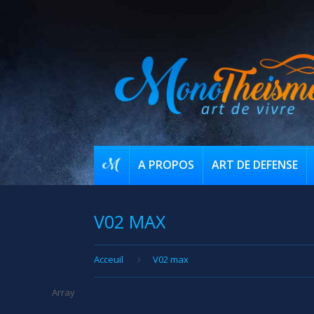
A PROPOS
ART DE DEFENSE
V02 MAX
Acceuil
V02 max
Array