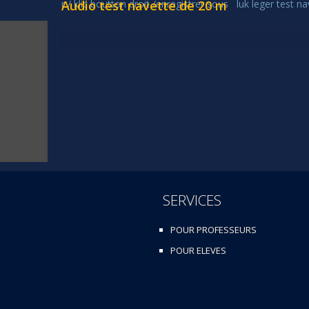
Audio test navette de 20 m
r / klic boutton droit /enregistrer sous luk leger t
SERVICES
POUR PROFESSEURS
POUR ELEVES