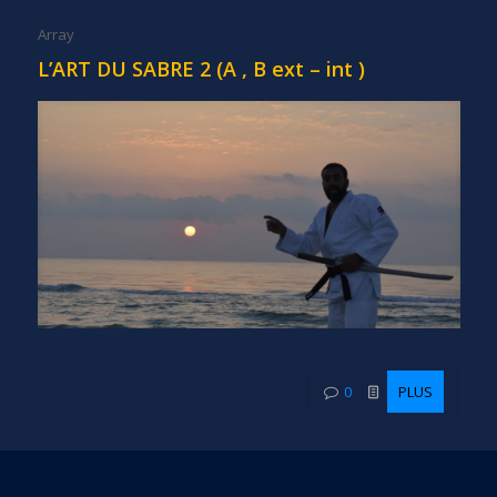
Array
L’ART DU SABRE 2 (A , B ext – int )
0
PLUS