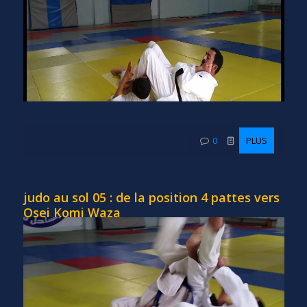
0
PLUS
judo au sol 05 : de la position 4 pattes vers
Osei Komi Waza