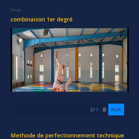
Array
combinaison 1er degré
2
PLUS
Methode de perfectionnement technique