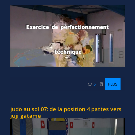
6
PLUS
judo au sol 07: de la position 4 pattes vers
juji gatame