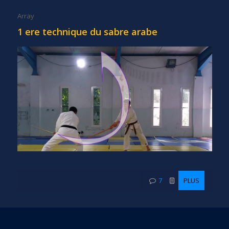
Array
1 ere technique du sabre arabe
7
PLUS