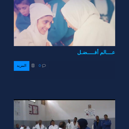
عــــالم أفـــــضـل
0
المزيد