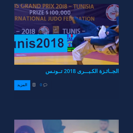
الجــائـزة الكـبـــرى 2018 تــونـس
0
المزيد