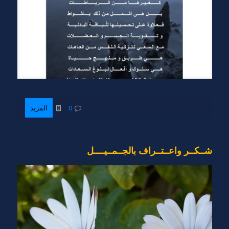
0
المزيد
شــكــر واعــتــراف بالجــمــيــــل