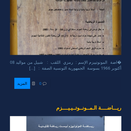
�اضة المونوتييزم الإسم : رمزي اللقب : شبيل من مواليد 08
أكتوبر 1966 بسوسة الجمهورية التونسية الصفة : […]
0
المزيد
ريـــاضــــة الـمــونــوتــيـيــــزم