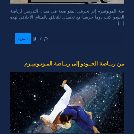
ضة المونوتييزم إثر تجربتي المتواضعة في ميدان التدريس لرياضة
الجودو كنت دوما حريصا مع تلاميذي للتخلق بالميثاق الأخلاقي لهذه
[…]
0
المزيد
من ريــاضة الجــودو إلى ريــاضة المـونـوتييـزم