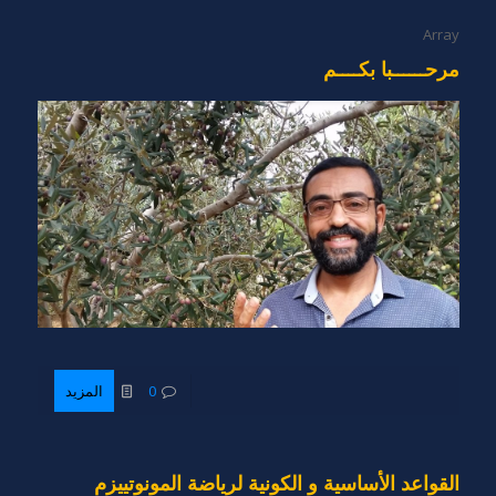
Array
مرحــــــبا بكــــم
0
المزيد
القواعد الأساسية و الكونية لرياضة المونوتييزم