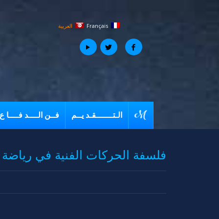
Français
العربية
الـتـــــــقـد يــم
فــن الــــد فــــا ع
فلسفة الحركات الفنية في رياضة ا