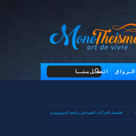
الــر و ا ق
ا تـصـــل بــنــــا
فلسفة الحركات الفنية في رياضة المونوتييزم