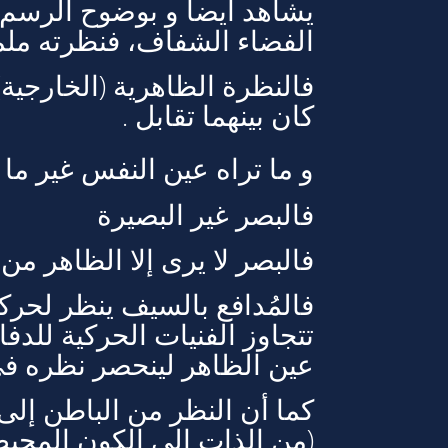
يشاهد أيضا و بوضوح الرسم ا
الفضاء الشفاف، فنظرته ملمة
فالنظرة الظاهرية (الخارجية) 
كان بينهما تقابل .
و ما تراه عين النفس غير ما
فالبصر غير البصيرة
فالبصر لا يرى إلا الظاهر من 
فالمُدافع بالسيف ينظر لحرك
تتجاوز الفنيات الحركية للد
عين الظاهر لينحصر نظره في 
كما أن النظر من الباطن إلى
(من الذات إلى الكون المحيط