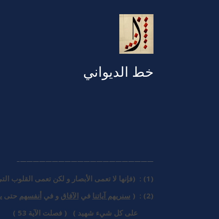
خط الديواني
—————————————————————–
(1) : (فإنها لا تعمى الأبصار و لكن تعمى القلوب التي في الصدور) الآية 46 الحج
(2) : (
سنريهم آياتنا
في
الآفاق
و في
أنفسهم
حتى يتب
على كل شيء شهيد ) ( فصلت الآية 53 )