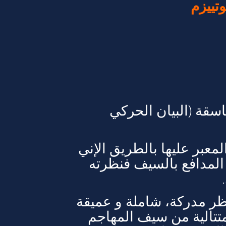
تييزم
سقة (البيان الحركي
معبر عليها بالطريق الإني
 المدافع بالسيف فنظرته
نظر مدركة، شاملة و عميقة
تتالية من سيف المهاجم