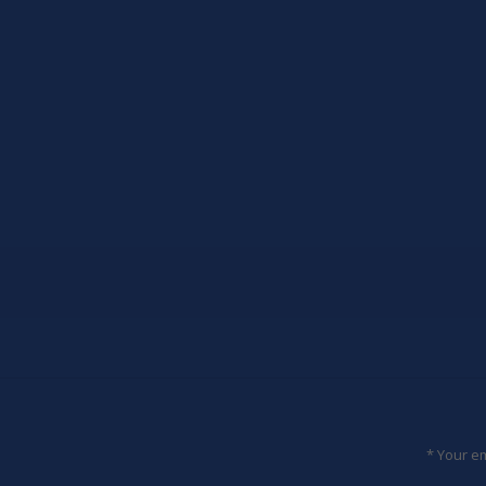
*
Your em