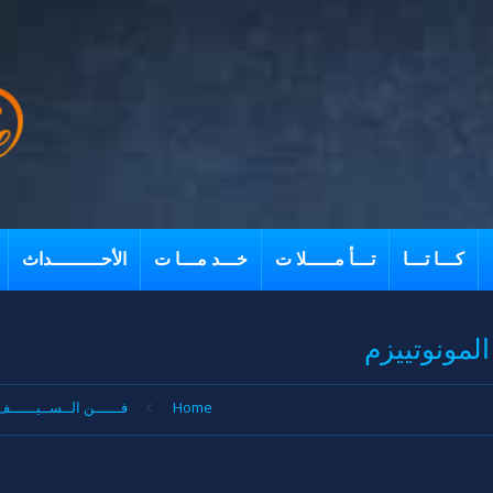
كـــا تـــا
تـــأ مـــــلا ت
خـــد مـــا ت
الأحـــــــــداث
لمونوتييزم
Home
فــــــن الــســيــــــف